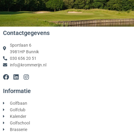
Contactgegevens
Sportlaan 6
3981HP Bunnik
030 656 20 51
info@krommerijn.nl
F
L
I
a
i
n
c
n
s
Informatie
e
k
t
b
e
a
Golfbaan
o
d
g
Golfclub
o
i
r
Kalender
k
n
a
Golfschool
m
Brasserie