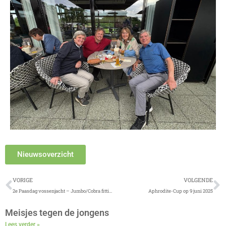
Nieuwsoverzicht
Vorige
V
VORIGE
VOLGENDE
2e Paasdag vossenjacht – Jumbo/Cobra fitting
Aphrodite-Cup op 9 juni 2025
Meisjes tegen de jongens
Lees verder »