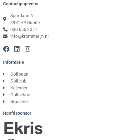
Contactgegevens
Sportlaan 6
3981HP Bunnik
030 656 20 51
info@krommerijn.nl
F
L
I
a
i
n
c
n
s
Informatie
e
k
t
b
e
a
Golfbaan
o
d
g
Golfclub
o
i
r
Kalender
k
n
a
Golfschool
m
Brasserie
Hoofdsponsor