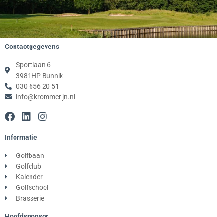
Contactgegevens
Sportlaan 6
3981HP Bunnik
030 656 20 51
info@krommerijn.nl
F
L
I
a
i
n
c
n
s
Informatie
e
k
t
b
e
a
Golfbaan
o
d
g
Golfclub
o
i
r
Kalender
k
n
a
Golfschool
m
Brasserie
Hoofdsponsor