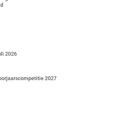
jd
li 2026
voorjaarscompetitie 2027