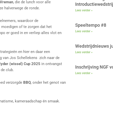
 Vreman
, die de lunch voor alle
Introductiewedstri
e halverwege de ronde.
Lees verder »
eelnemers, waardoor de
Speeltempo #8
e moedigen of te zorgen dat het
Lees verder »
po er goed in en verliep alles vlot en
Wedstrijdnieuws ju
rategieën en hier en daar een
Lees verder »
ng van Jos Schellekens zich naar de
der (wissel) Cup 2025
in ontvangst
Inschrijving NGF 
de club.
Lees verder »
goed verzorgde
BBQ
, onder het genot van
anatisme, kameraadschap én smaak.