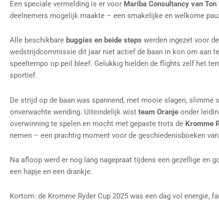
Een speciale vermelding is er voor
Mariba Consultancy van Ton
deelnemers mogelijk maakte – een smakelijke en welkome pauz
Alle beschikbare
buggies en beide steps
werden ingezet voor d
wedstrijdcommissie dit jaar niet actief de baan in kon om aan t
speeltempo op peil bleef. Gelukkig hielden de flights zelf het tem
sportief.
De strijd op de baan was spannend, met mooie slagen, slimme st
onverwachte wending. Uiteindelijk wist
team Oranje
onder leidi
overwinning te spelen en mocht met gepaste trots de
Kromme Ry
nemen – een prachtig moment voor de geschiedenisboeken van 
Na afloop werd er nog lang nagepraat tijdens een gezellige en 
een hapje en een drankje.
Kortom: de Kromme Ryder Cup 2025 was een dag vol energie, f