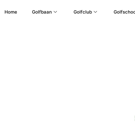
Ga
naar
Home
Golfbaan
Golfclub
Golfschoo
de
inhoud