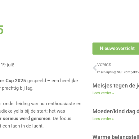
5
Nieuwsoverzicht
Vorige
VORIGE
9 juli!
Inschrijving NGF competiti
er Cup 2025
gespeeld – een heerlijke
Meisjes tegen de 
prachtig bij lag.
Lees verder »
er onder leiding van hun enthousiaste en
Moeder/kind dag d
ieke yells bij de start: het was
r serieus werd genomen
. De focus
Lees verder »
 een lach in de lucht.
Warme belangstell