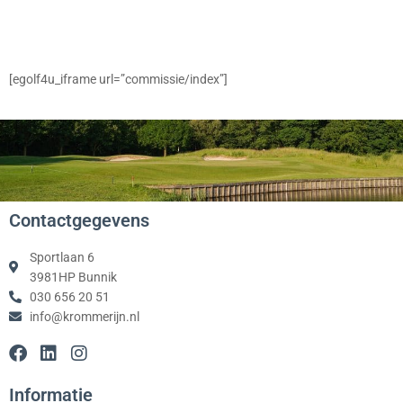
[egolf4u_iframe url=”commissie/index”]
Contactgegevens
Sportlaan 6
3981HP Bunnik
030 656 20 51
info@krommerijn.nl
F
L
I
a
i
n
c
n
s
Informatie