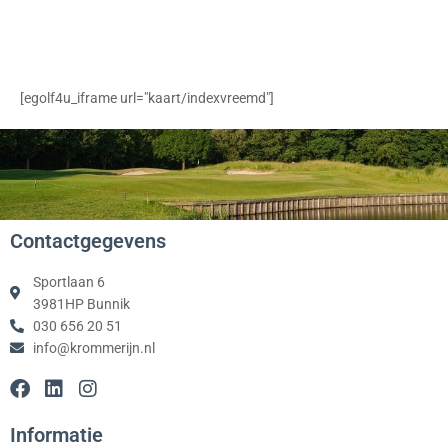
[egolf4u_iframe url="kaart/indexvreemd"]
Contactgegevens
Sportlaan 6
3981HP Bunnik
030 656 20 51
info@krommerijn.nl
F
L
I
a
i
n
c
n
s
Informatie
e
k
t