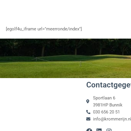
[egolf4u_iframe url="meerronde/index"]
Contactgege
Sportlaan 6
3981HP Bunnik
030 656 20 51
info@krommerijn.n