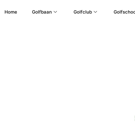
Ga
naar
Home
Golfbaan
Golfclub
Golfschoo
de
inhoud