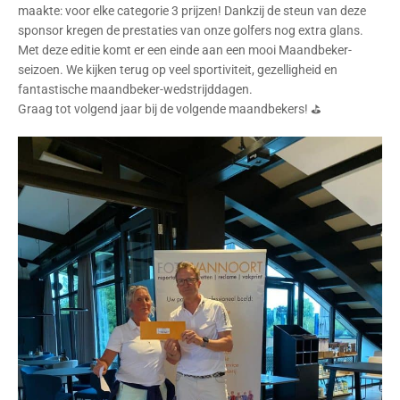
maakte: voor elke categorie 3 prijzen! Dankzij de steun van deze
sponsor kregen de prestaties van onze golfers nog extra glans.
Met deze editie komt er een einde aan een mooi Maandbeker-
seizoen. We kijken terug op veel sportiviteit, gezelligheid en
fantastische maandbeker-wedstrijddagen.
Graag tot volgend jaar bij de volgende maandbekers! ⛳