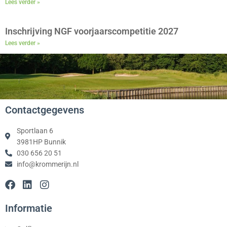
Lees verder »
Inschrijving NGF voorjaarscompetitie 2027
Lees verder »
Contactgegevens
Sportlaan 6
3981HP Bunnik
030 656 20 51
info@krommerijn.nl
F
L
I
a
i
n
c
n
s
Informatie
e
k
t
b
e
a