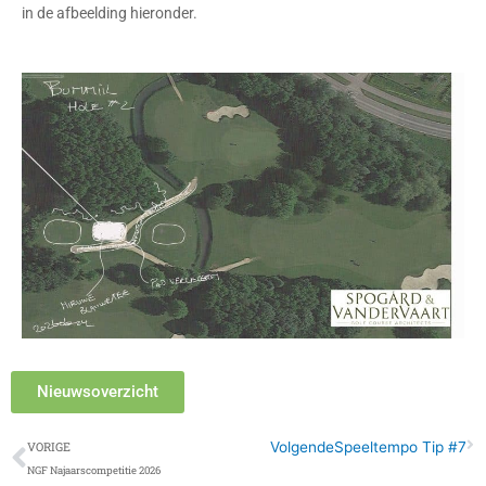
in de afbeelding hieronder.
Nieuwsoverzicht
Vorige
Vo
Volgende
Speeltempo Tip #7
VORIGE
NGF Najaarscompetitie 2026