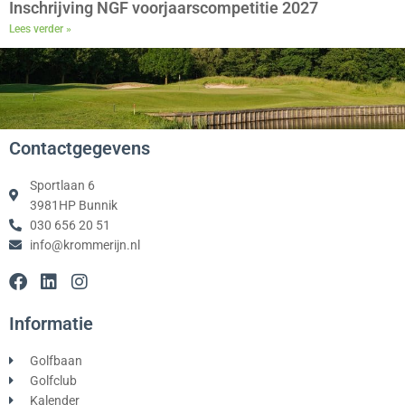
Inschrijving NGF voorjaarscompetitie 2027
Lees verder »
Contactgegevens
Sportlaan 6
3981HP Bunnik
030 656 20 51
info@krommerijn.nl
F
L
I
a
i
n
c
n
s
Informatie
e
k
t
b
e
a
Golfbaan
o
d
g
Golfclub
o
i
r
Kalender