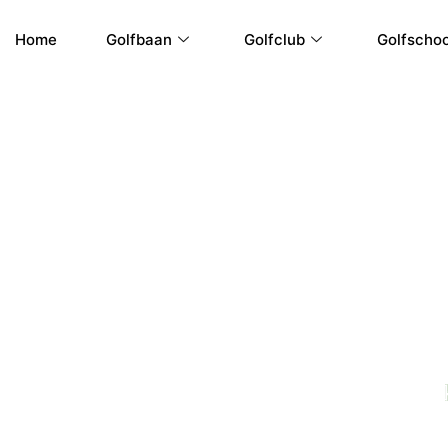
Ga
naar
Home
Golfbaan
Golfclub
Golfschoo
de
inhoud