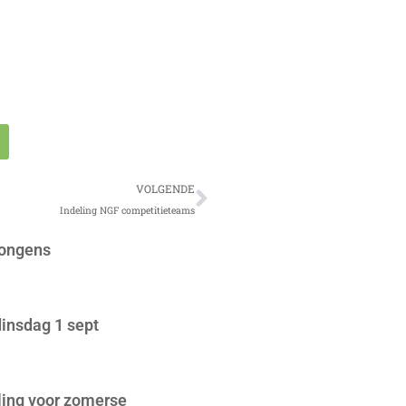
Volgende
VOLGENDE
Indeling NGF competitieteams
jongens
insdag 1 sept
ing voor zomerse