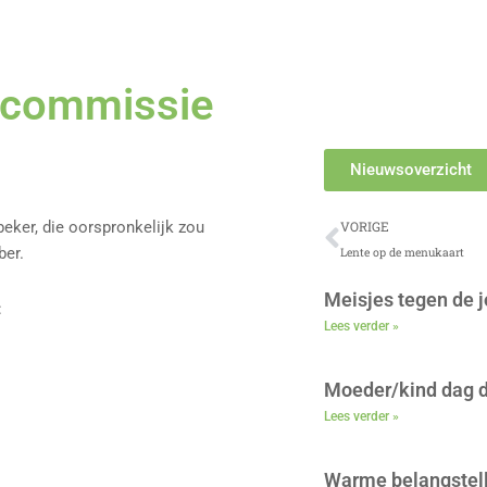
dcommissie
Nieuwsoverzicht
Vorige
VORIGE
ker, die oorspronkelijk zou
ber.
Lente op de menukaart
Meisjes tegen de 
:
Lees verder »
Moeder/kind dag d
Lees verder »
Warme belangstell