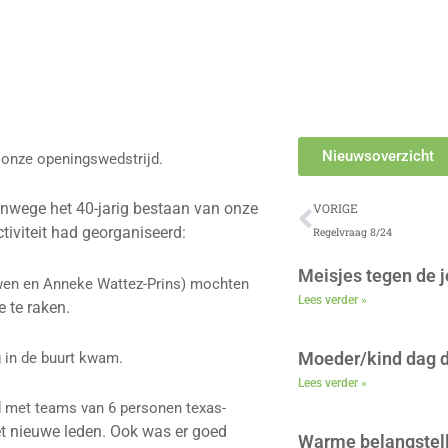
5
Nieuwsoverzicht
 onze openingswedstrijd.
Vorige
nwege het 40-jarig bestaan van onze
VORIGE
iviteit had georganiseerd:
Regelvraag 8/24
Meisjes tegen de 
uwen en Anneke Wattez-Prins) mochten
Lees verder »
 te raken.
Moeder/kind dag d
g in de buurt kwam.
Lees verder »
d met teams van 6 personen texas-
et nieuwe leden. Ook was er goed
Warme belangstell