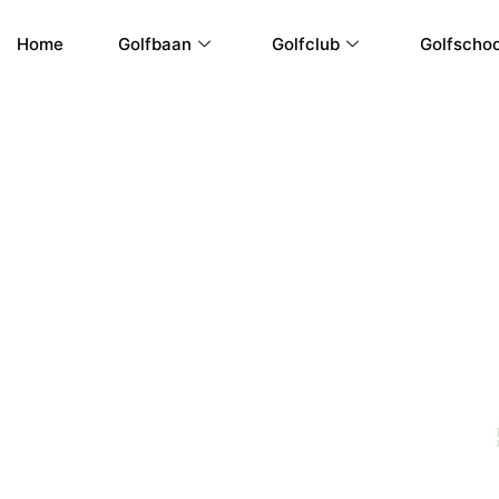
Ga
naar
Home
Golfbaan
Golfclub
Golfschoo
de
inhoud