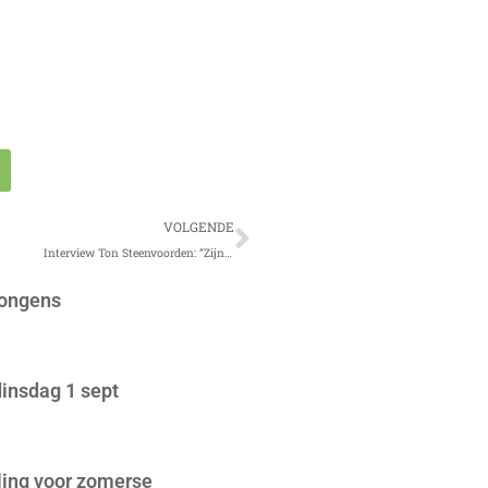
Volgende
VOLGENDE
Interview Ton Steenvoorden: “Zijn vrouw zei, daar moet jij maar eens aan beginnen”
jongens
insdag 1 sept
ing voor zomerse