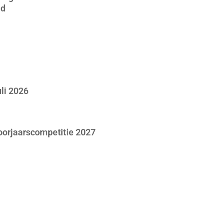
jd
li 2026
voorjaarscompetitie 2027