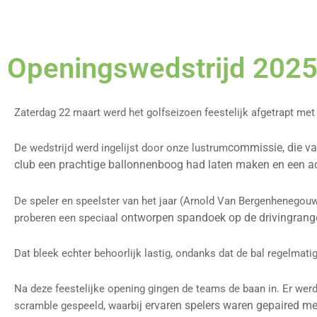
Openingswedstrijd 202
Zaterdag 22 maart werd het golfseizoen feestelijk afgetrapt met
commissie, die va
De wedstrijd werd ingelijst door onze lustrum
club een prachtige ballonnenboog had laten maken en een act
De speler en speelster van het jaar (Arnold Van Bergenhenego
ontworpen spandoek op de drivingrange
proberen een speciaal
Dat bleek echter behoorlijk lastig, ondanks dat de bal regelmati
Na deze feestelijke opening gingen de teams de baan in. Er wer
j ervaren spelers waren gepaired m
scramble gespeeld, waarbi