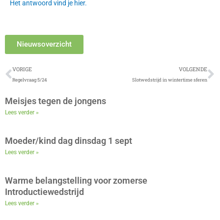
Het antwoord vind je hier.
Nieuwsoverzicht
Vorige
V
VORIGE
VOLGENDE
Regelvraag 5/24
Slotwedstrijd in wintertime sferen
Meisjes tegen de jongens
Lees verder »
Moeder/kind dag dinsdag 1 sept
Lees verder »
Warme belangstelling voor zomerse
Introductiewedstrijd
Lees verder »